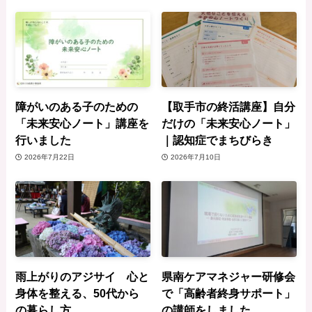
障がいのある子のための
【取手市の終活講座】自分
「未来安心ノート」講座を
だけの「未来安心ノート」
行いました
｜認知症でまちびらき
2026年7月22日
2026年7月10日
雨上がりのアジサイ 心と
県南ケアマネジャー研修会
身体を整える、50代から
で「高齢者終身サポート」
の暮らし方
の講師をしました