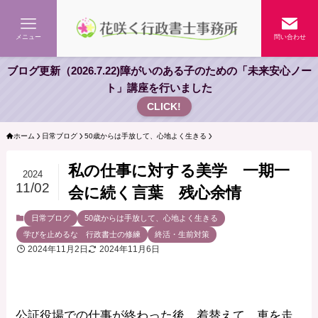
メニュー
問い合わせ
ブログ更新（2026.7.22)障がいのある子のための「未来安心ノー
ト」講座を行いました
CLICK!
ホーム
日常ブログ
50歳からは手放して、心地よく生きる
私の仕事に対する美学 一期一
2024
11/02
会に続く言葉 残心余情
日常ブログ
50歳からは手放して、心地よく生きる
学びを止めるな 行政書士の修練
終活・生前対策
2024年11月2日
2024年11月6日
公証役場での仕事が終わった後、着替えて 車を走