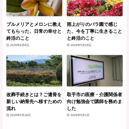
プルメリアとメロンに教え
雨上がりのバラ園で感じ
てもらった、日常の幸せと
た、今を丁寧に生きること
終活のこと
と終活のこと
2026年6月6日
2026年5月26日
改葬手続きとは？ご遺骨を
取手市の医療・介護関係者
新しい納骨先へ移すための
向け勉強会で講師を務めま
流れ
した
2026年5月18日
2026年5月1日