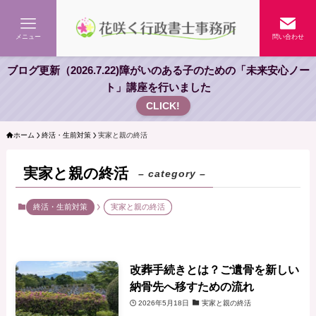
メニュー
問い合わせ
ブログ更新（2026.7.22)障がいのある子のための「未来安心ノー
ト」講座を行いました
CLICK!
ホーム
終活・生前対策
実家と親の終活
実家と親の終活
– category –
終活・生前対策
実家と親の終活
改葬手続きとは？ご遺骨を新しい
納骨先へ移すための流れ
2026年5月18日
実家と親の終活