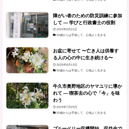
障がい者のための防災訓練に参加
して — 学びと行政書士の役割
2025年9月21日
50歳からは手放して、心地よく生きる
お盆に寄せて 〜亡き人は供養す
る人の心の中に生き続ける〜
2025年8月13日
50歳からは手放して、心地よく生きる
牛久市奥野地区のヤマユリに導か
れて ― 喫茶去の心で「今」を味
わう
2025年7月25日
50歳からは手放して、心地よく生きる
ブルーベリー収穫開始 収益金で