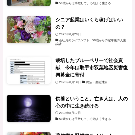
50歳からは手放して、心地よく生きる
シニア起業はいくら稼げばいい
の？
2023年8月20日
会社員のライフシフト 50歳からの定年後の人生
設計
栽培したブルーベリーで社会貢
献 今年は取手市双葉地区災害復
興募金に寄付
2023年8月19日
終活・生前対策
供養ということ。亡き人は、人の
心の中に生き続ける
2023年8月17日
50歳からは手放して、心地よく生きる