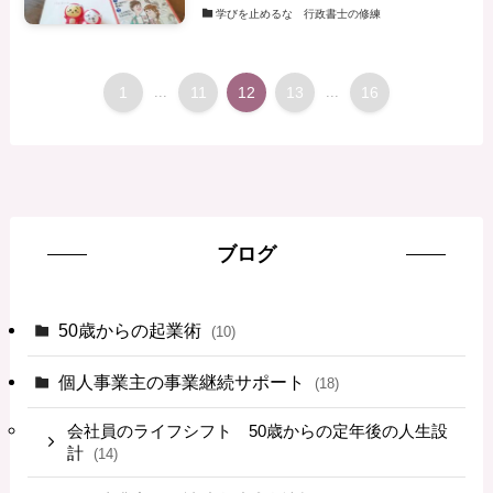
学びを止めるな 行政書士の修練
1
...
11
12
13
...
16
ブログ
50歳からの起業術
(10)
個人事業主の事業継続サポート
(18)
会社員のライフシフト 50歳からの定年後の人生設
計
(14)