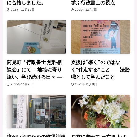
に合格しました。
学ぶ行政書士の視点
2025年12月12日
2025年12月7日
阿見町「行政書士 無料相
支援は“導く”のではな
談会」にて— 地域に寄り
く“伴走する”こと――法務
添い、学び続ける日々 —
職として学んだこと
2025年11月25日
2025年11月8日
障がい者のための防災訓練
お盆に寄せて 〜亡き人は