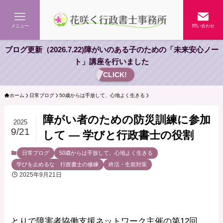
メニュー
問い合わせ
ブログ更新（2026.7.22)障がいのある子のための「未来安心ノー
ト」講座を行いました
CLICK!
ホーム
日常ブログ
50歳からは手放して、心地よく生きる
障がい者のための防災訓練に参加
2025
9/21
して — 学びと行政書士の役割
日常ブログ
50歳からは手放して、心地よく生きる
学びを止めるな 行政書士の修練
終活・生前対策
2025年9月21日
とりで障害者協働支援ネットワーク主催の第12回