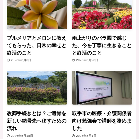
プルメリアとメロンに教え
雨上がりのバラ園で感じ
てもらった、日常の幸せと
た、今を丁寧に生きること
終活のこと
と終活のこと
2026年6月6日
2026年5月26日
改葬手続きとは？ご遺骨を
取手市の医療・介護関係者
新しい納骨先へ移すための
向け勉強会で講師を務めま
流れ
した
2026年5月18日
2026年5月1日