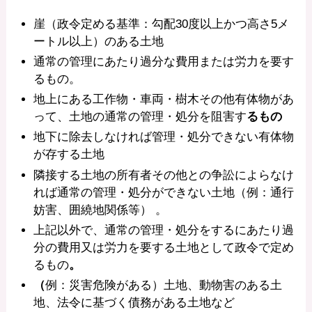
崖（政令定める基準：勾配30度以上かつ高さ5メ
ートル以上）のある土地
通常の管理にあたり過分な費用または労力を要す
るもの。
地上にある工作物・車両・樹木その他有体物があ
って、土地の通常の管理・処分を阻害す
るもの
地下に除去しなければ管理・処分できない有体物
が存する土地
隣接する土地の所有者その他との争訟によらなけ
れば通常の管理・処分ができない土地（例：通行
妨害、囲繞地関係等） 。
上記以外で、通常の管理・処分をするにあたり過
分の費用又は労力を要する土地として政令で定め
るもの
。
（
例：災害危険がある）土地、動物害のある土
地、法令に基づく債務がある土地など