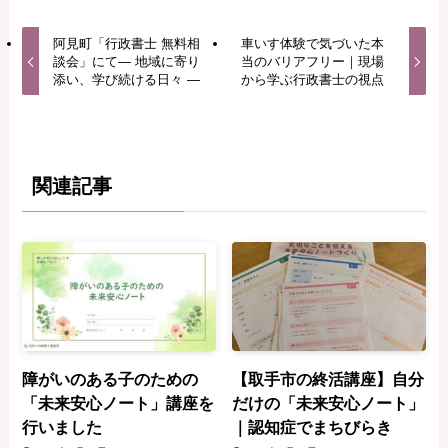
阿見町「行政書士 無料相
車いす体験で気づいた本
談会」にて— 地域に寄り
当のバリアフリー｜現場
添い、学び続ける日々 —
から学ぶ行政書士の視点
関連記事
障がいのある子のための
【取手市の終活講座】自分
「未来安心ノート」講座を
だけの「未来安心ノート」
行いました
｜認知症でまちびらき