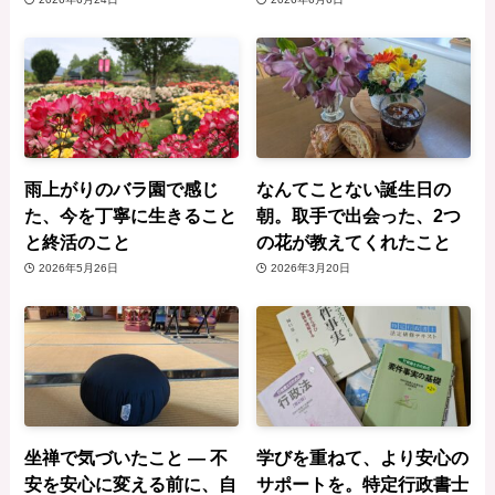
雨上がりのバラ園で感じ
なんてことない誕生日の
た、今を丁寧に生きること
朝。取手で出会った、2つ
と終活のこと
の花が教えてくれたこと
2026年5月26日
2026年3月20日
坐禅で気づいたこと ― 不
学びを重ねて、より安心の
安を安心に変える前に、自
サポートを。特定行政書士